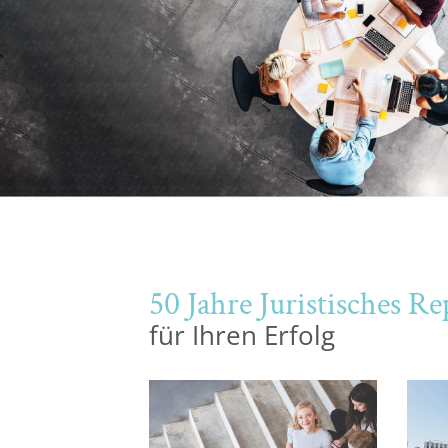
Halle
Hamburg
Hannover
Heidelberg
Jena
50 Jahre Juristisches 
Kiel
für Ihren Erfolg
Konstanz
Köln