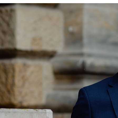
Potsdam
Regensburg
Rostock
Saarbrücken
Trier
Tübingen
Wiesbaden
Würzburg