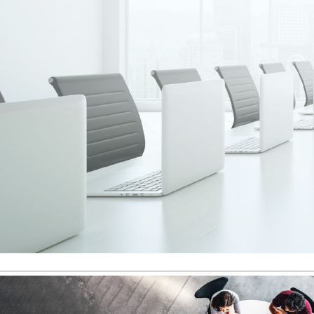
Bremen
Düsseldorf
Erlangen
Frankfurt/Main
Frankfurt/O.
Freiburg
Gießen
Greifswald
Göttingen