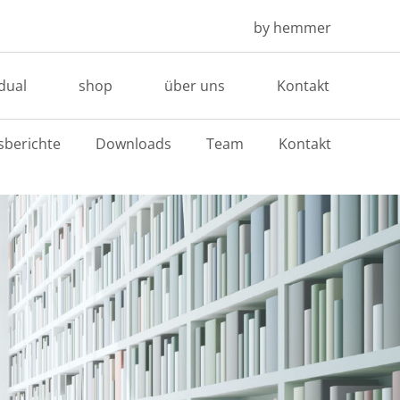
by hemmer
idual
shop
über uns
Kontakt
sberichte
Downloads
Team
Kontakt