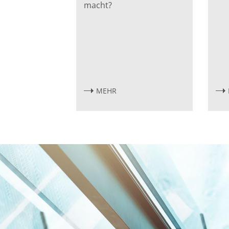
macht?
MEHR