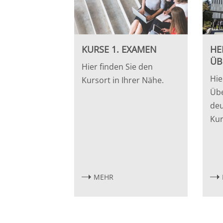
Leipzig
Lüneburg
KURSE 1. EXAMEN
HE
Mainz
ÜB
Hier finden Sie den
Hie
Mannheim
Kursort in Ihrer Nähe.
Übe
Marburg
deu
Kur
München
Münster
MEHR
Osnabrück
Passau