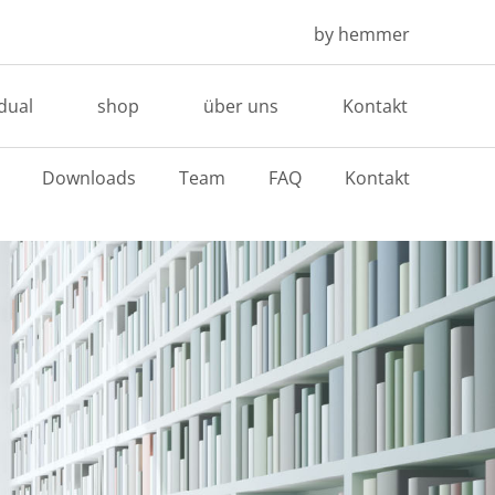
by hemmer
idual
shop
über uns
Kontakt
Downloads
Team
FAQ
Kontakt