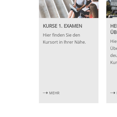
Leipzig
Lüneburg
KURSE 1. EXAMEN
HE
Mainz
ÜB
Hier finden Sie den
Hie
Mannheim
Kursort in Ihrer Nähe.
Übe
Marburg
deu
Kur
München
Münster
MEHR
Osnabrück
Passau