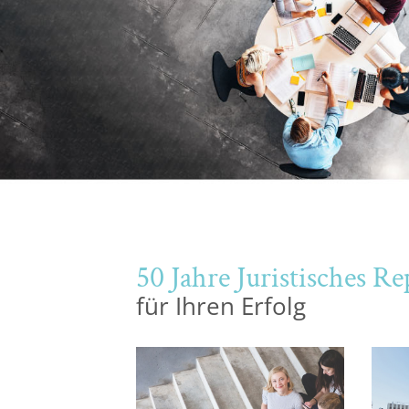
Halle
Hamburg
Hannover
Heidelberg
Jena
50 Jahre Juristisches 
Kiel
für Ihren Erfolg
Konstanz
Köln