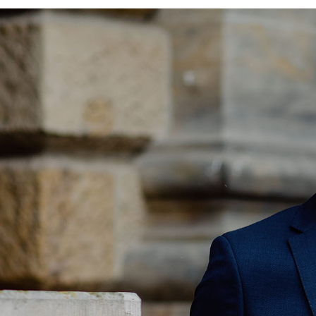
Potsdam
Regensburg
Rostock
Saarbrücken
Trier
Tübingen
Wiesbaden
Würzburg