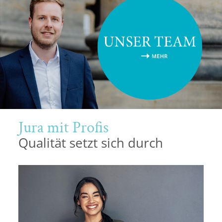
Potsdam
Regensburg
Rostock
Saarbrücken
Trier
Jura mit Profis
Tübingen
Qualität setzt sich durch
Wiesbaden
Würzburg