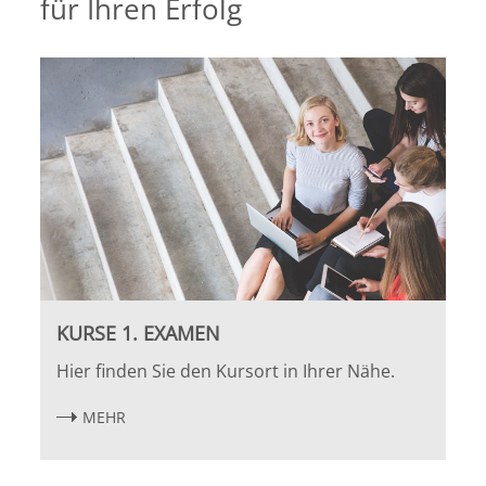
für Ihren Erfolg
Bremen
Düsseldorf
Erlangen
Frankfurt/Main
Frankfurt/O.
Freiburg
KURSE 1. EXAMEN
Hier finden Sie den Kursort in Ihrer Nähe.
Gießen
MEHR
Greifswald
Göttingen