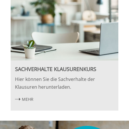
Leipzig
Lüneburg
Mainz
Mannheim
Marburg
SACHVERHALTE KLAUSURENKURS
München
Hier können Sie die Sachverhalte der
Klausuren herunterladen.
Münster
MEHR
Osnabrück
Passau