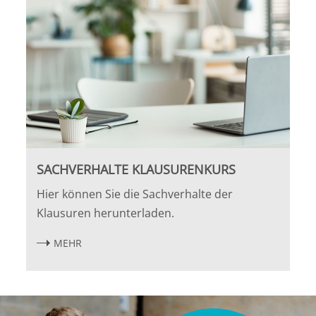
Leipzig
Lüneburg
Mainz
Mannheim
Marburg
SACHVERHALTE KLAUSURENKURS
München
Hier können Sie die Sachverhalte der
Klausuren herunterladen.
Münster
MEHR
Osnabrück
Passau