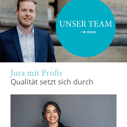
Potsdam
Regensburg
Rostock
Saarbrücken
Trier
Jura mit Profis
Tübingen
Qualität setzt sich durch
Wiesbaden
Würzburg