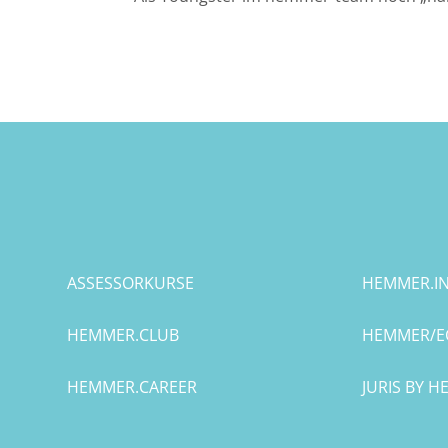
Halle
Hamburg
Hannover
Heidelberg
Jena
ASSESSORKURSE
HEMMER.IN
Kiel
HEMMER.CLUB
HEMMER/E
Konstanz
HEMMER.CAREER
JURIS BY 
Köln