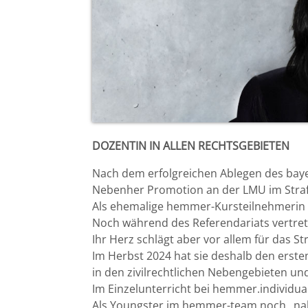
Hauptkurs hemmer.Classic 2025 II ab 09. September
2025
Bremen
RA Dr. iur. Peter Gerrit Müller-Eiselt
Hauptkurs hemmer.Intensiv 2025 II ab 09.
Düsseldorf
RA Jan Singbartl
September 2025 - AUSGEBUCHT! Anmeldung bitte
über HK München Classic 2025 II mit Anmerkung:
Erlangen
RA Claus Maria Sperling
"HK Intensiv 2025 II über Warteliste erwünscht."
Frankfurt/Main
DOZENTIN IN ALLEN RECHTSGEBIETEN
Frankfurt/O.
Nach dem erfolgreichen Ablegen des bay
Nebenher Promotion an der LMU im Strafp
Freiburg
Als ehemalige hemmer-Kursteilnehmerin 
Noch während des Referendariats vertretun
Gießen
Ihr Herz schlägt aber vor allem für das St
Im Herbst 2024 hat sie deshalb den ers
Greifswald
in den zivilrechtlichen Nebengebieten und
Im Einzelunterricht bei hemmer.individua
Als Youngster im hemmer-team noch „na
Göttingen