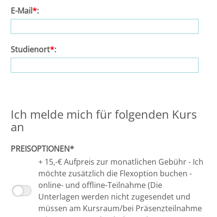
E-Mail
*
:
Halle
Hamburg
Studienort
*
:
Hannover
Heidelberg
Ich melde mich für folgenden Kurs
Jena
an
Kiel
PREISOPTIONEN*
+ 15,-€ Aufpreis zur monatlichen Gebühr - Ich
Konstanz
möchte zusätzlich die Flexoption buchen -
online- und offline-Teilnahme (Die
Köln
Unterlagen werden nicht zugesendet und
müssen am Kursraum/bei Präsenzteilnahme