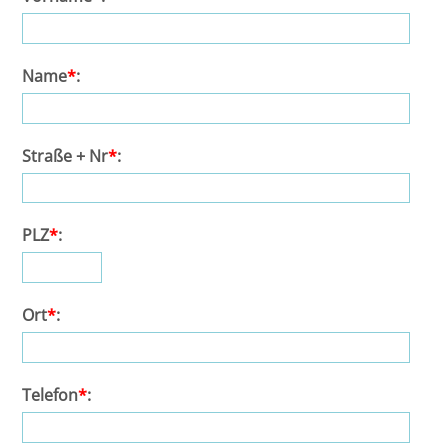
Bremen
Name
*
:
Düsseldorf
Erlangen
Straße + Nr
*
:
Frankfurt/Main
PLZ
*
:
Frankfurt/O.
Freiburg
Ort
*
:
Gießen
Greifswald
Telefon
*
:
Göttingen