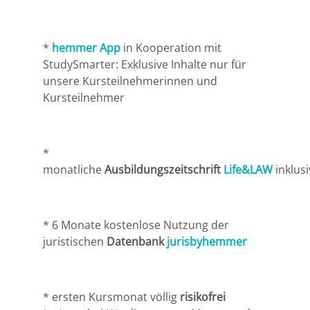
Potsdam
Regensburg
*
hemmer App
in Kooperation mit
StudySmarter: Exklusive Inhalte nur für
unsere Kursteilnehmerinnen und
Rostock
Kursteilnehmer
Saarbrücken
*
Trier
monatliche
Ausbildungszeitschrift
Life&LAW
inklus
Tübingen
Wiesbaden
* 6 Monate kostenlose Nutzung der
juristischen
Datenbank
jurisbyhemmer
Würzburg
* ersten Kursmonat völlig
risikofrei