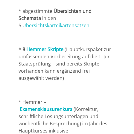
Leipzig
* abgestimmte
Übersichten und
Lüneburg
Schemata
in den
5
Übersichtskarteikartensätzen
Mainz
Mannheim
*
8
Hemmer Skripte
(Hauptkurspaket zur
umfassenden Vorbereitung auf die 1. Jur.
Marburg
Staatsprüfung – sind bereits Skripte
vorhanden kann ergänzend frei
ausgewählt werden)
München
Münster
* Hemmer –
Osnabrück
Examensklausurenkurs
(Korrektur,
schriftliche Lösungsunterlagen und
wöchentliche Besprechung) im Jahr des
Passau
Hauptkurses inklusive