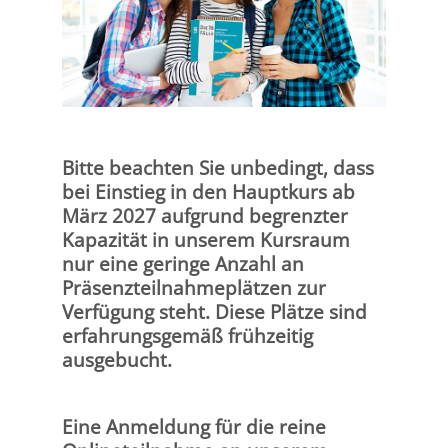
Wiederholungshören (nur online möglich) nach
Abschluss des Hauptkurses inkl. KLK
Bremen
Düsseldorf
Erlangen
Bitte beachten Sie unbedingt, dass
Frankfurt/Main
bei Einstieg in den Hauptkurs ab
März 2027 aufgrund begrenzter
Kapazität in unserem Kursraum
Frankfurt/O.
nur eine geringe Anzahl an
Präsenzteilnahmeplätzen zur
Freiburg
Verfügung steht. Diese Plätze sind
erfahrungsgemäß frühzeitig
Gießen
ausgebucht.
Greifswald
Eine Anmeldung für die reine
Göttingen