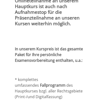
Onlineteilnahme an unserem
Hauptkurs ist auch nach
Halle
Aufnahmestop für die
Präsenzteilnahme an unseren
Kursen weiterhin möglich.
Hamburg
Hannover
Heidelberg
In unserem Kurspreis ist das gesamte
Paket für
Ihre persönliche
Jena
Examensvorbereitung enthalten, u.a.:
Kiel
* komplettes
Konstanz
umfassendes
Fallprogramm
des
Hauptkurses bzgl. aller Rechtsgebiete
Köln
(Print-/und Digitalfassung)