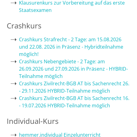
Klausurenkurs zur Vorbereitung auf das erste
Staatsexamen
Bremen
Crashkurs
Düsseldorf
Crashkurs Strafrecht - 2 Tage: am 15.08.2026
Erlangen
und 22.08. 2026 in Präsenz - Hybridteilnahme
möglich!
Frankfurt/Main
Crashkurs Nebengebiete - 2 Tage: am
26.09.2026 und 27.09.2026 in Präsenz - HYBRID-
Frankfurt/O.
Teilnahme möglich
Crashkurs Zivilrecht-BGB AT bis Sachenrecht 26.
Freiburg
- 29.11.2026 HYBRID-Teilnahme möglich
Crashkurs Zivilrecht-BGB AT bis Sachenrecht 16.
Gießen
- 19.07.2026 HYBRID-Teilnahme möglich
Individual-Kurs
Greifswald
hemmer.individual Einzelunterricht
Göttingen