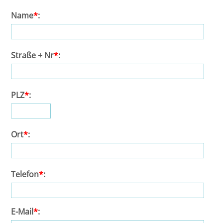
Name
*
:
Bremen
Düsseldorf
Straße + Nr
*
:
Erlangen
Frankfurt/Main
PLZ
*
:
Frankfurt/O.
Ort
*
:
Freiburg
Gießen
Telefon
*
:
Greifswald
E-Mail
*
:
Göttingen