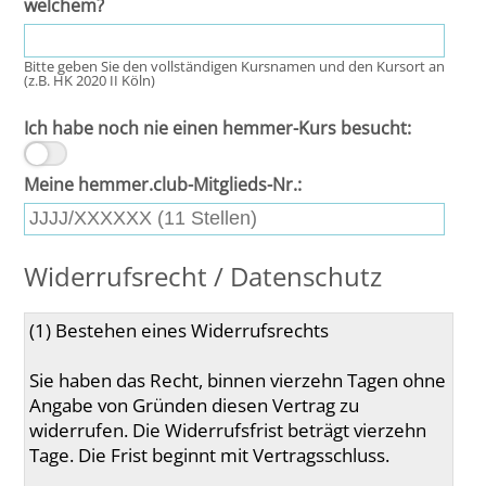
welchem?
Potsdam
Bitte geben Sie den vollständigen Kursnamen und den Kursort an
Regensburg
(z.B. HK 2020 II Köln)
Ich habe noch nie einen hemmer-Kurs besucht:
Rostock
Meine hemmer.club-Mitglieds-Nr.:
Saarbrücken
Trier
Widerrufsrecht / Datenschutz
Tübingen
Wiesbaden
Würzburg