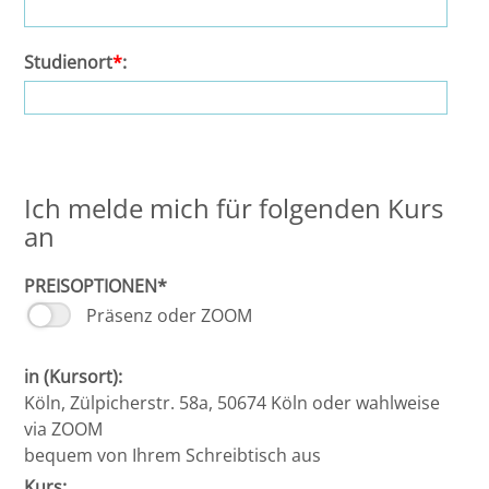
Halle
Studienort
*
:
Hamburg
Hannover
Ich melde mich für folgenden Kurs
Heidelberg
an
Jena
PREISOPTIONEN*
Präsenz oder ZOOM
Kiel
in (Kursort):
Konstanz
Köln, Zülpicherstr. 58a, 50674 Köln oder wahlweise
via ZOOM
Köln
bequem von Ihrem Schreibtisch aus
Kurs: