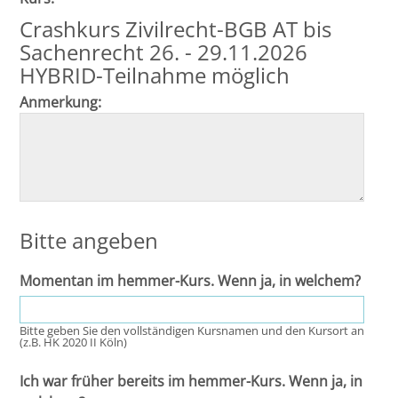
Leipzig
Crashkurs Zivilrecht-BGB AT bis
Sachenrecht 26. - 29.11.2026
Lüneburg
HYBRID-Teilnahme möglich
Mainz
Anmerkung:
Mannheim
Marburg
München
Bitte angeben
Münster
Momentan im hemmer-Kurs. Wenn ja, in welchem?
Osnabrück
Bitte geben Sie den vollständigen Kursnamen und den Kursort an
(z.B. HK 2020 II Köln)
Passau
Ich war früher bereits im hemmer-Kurs. Wenn ja, in