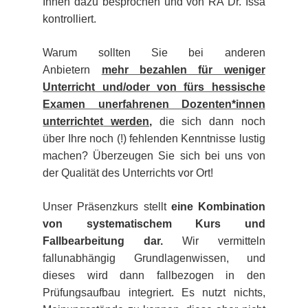
Ihnen dazu besprochen und von RA Dr. Issa
kontrolliert.
Halle
Warum sollten Sie bei anderen
Hamburg
Anbietern
mehr bezahlen für weniger
Unterricht und/oder von fürs hessische
Hannover
Examen unerfahrenen Dozenten*innen
unterrichte
t
werden
,
die sich dann noch
Heidelberg
über Ihre noch (!) fehlenden Kenntnisse lustig
machen? Überzeugen Sie sich bei uns von
Jena
der Qualität des Unterrichts vor Ort!
Kiel
Unser Präsenzkurs stellt
eine Kombination
von systematischem Kurs und
Konstanz
Fallbearbeitung dar.
Wir vermitteln
fallunabhängig Grundlagenwissen, und
dieses wird dann fallbezogen in den
Köln
Prüfungsaufbau integriert. Es nutzt nichts,