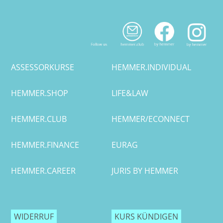
Bremen
RA Nicolai Mehl
Düsseldorf
RA René Wenzel
ASSESSORKURSE
HEMMER.INDIVIDUAL
Erlangen
RA Dr. Philipp Knorr
HEMMER.SHOP
LIFE&LAW
Frankfurt/Main
RA Timo Görlitz
HEMMER.CLUB
HEMMER/ECONNECT
Frankfurt/O.
HEMMER.FINANCE
EURAG
Freiburg
Gießen
HEMMER.CAREER
JURIS BY HEMMER
Greifswald
WIDERRUF
KURS KÜNDIGEN
Göttingen