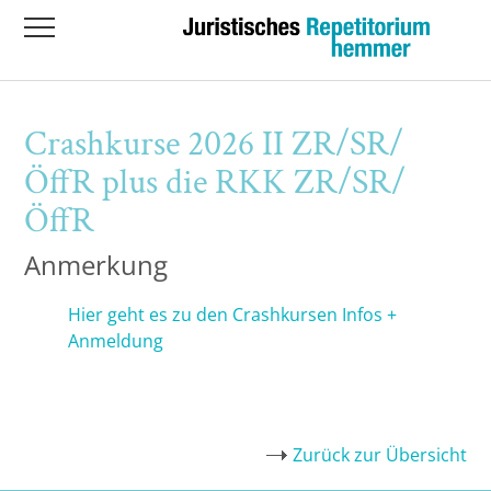
Übersicht
Übersicht
Hauptkurs 2026 II Hybrid Herbst
Examensklausurenkurs Hybrid vor Ort
hemmer.individual - Einzelunterricht
Crashkurse 2026 II ZR/SR/ÖffR plus die
Übersicht
hören oder online über ZOOM
RKK ZR/SR/ÖffR
Crashkurse 2026 II ZR/SR/
Augsburg
Hauptkurs
Hauptkurs 2026 I Hybrid Einstieg
Ihr Top-Dozententeam für Berlin Mitte &
Dahlem
ÖffR plus die RKK ZR/SR/
Bayeuth
Althörer Examensklausurenkurs ( für
Klausurenkurs
ÖffR
Althörer inklusiv Online- Hauptkurs auch
Team Dozenten
in Präsenz möglich)
Berlin-Dahlem
Individual-Kurs
Anmerkung
Berlin-Mitte
Crashkurs
Hier geht es zu den Crashkursen Infos +
Anmeldung
Bielefeld
Bochum
Zurück zur Übersicht
Bonn