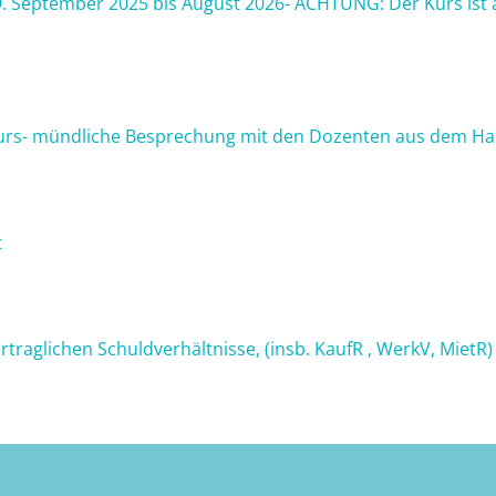
09. September 2025 bis August 2026- ACHTUNG: Der Kurs ist a
kurs- mündliche Besprechung mit den Dozenten aus dem Hau
t
rtraglichen Schuldverhältnisse, (insb. KaufR , WerkV, MietR) 