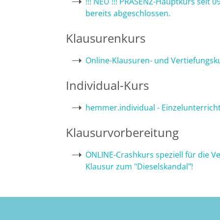
!!! NEU !!! PRÄSENZ-Hauptkurs seit 
bereits abgeschlossen.
Bremen
Klausurenkurs
Düsseldorf
Online-Klausuren- und Vertiefungs
Erlangen
Individual-Kurs
Frankfurt/Main
hemmer.individual - Einzelunterrich
Frankfurt/O.
Klausurvorbereitung
Freiburg
ONLINE-Crashkurs speziell für die Ve
Klausur zum "Dieselskandal"!
Gießen
Greifswald
Göttingen