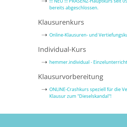
!!! NEU !!! PRÄSENZ-Hauptkurs seit 
bereits abgeschlossen.
Bremen
Klausurenkurs
Düsseldorf
Online-Klausuren- und Vertiefungs
Erlangen
Individual-Kurs
Frankfurt/Main
hemmer.individual - Einzelunterrich
Frankfurt/O.
Klausurvorbereitung
Freiburg
ONLINE-Crashkurs speziell für die Ve
Klausur zum "Dieselskandal"!
Gießen
Greifswald
Göttingen