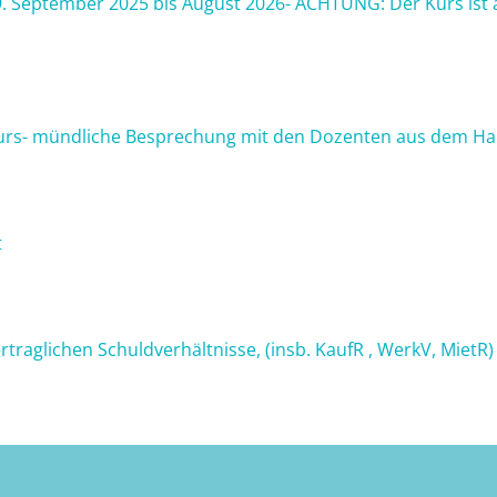
09. September 2025 bis August 2026- ACHTUNG: Der Kurs ist a
kurs- mündliche Besprechung mit den Dozenten aus dem Hau
t
rtraglichen Schuldverhältnisse, (insb. KaufR , WerkV, MietR) 