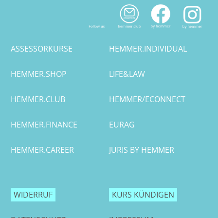
Bremen
RA Dr. Philipp Knorr
Düsseldorf
RA Nicolai Mehl
ASSESSORKURSE
HEMMER.INDIVIDUAL
Erlangen
RA René Wenzel
HEMMER.SHOP
LIFE&LAW
Frankfurt/Main
RA Timo Görlitz
HEMMER.CLUB
HEMMER/ECONNECT
Frankfurt/O.
HEMMER.FINANCE
EURAG
Freiburg
HEMMER.CAREER
JURIS BY HEMMER
Gießen
Greifswald
WIDERRUF
KURS KÜNDIGEN
Göttingen