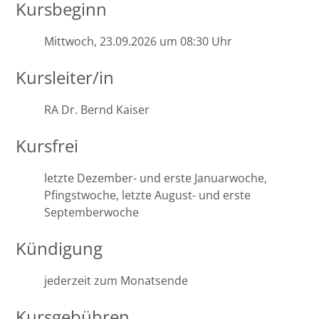
Leipzig
Kursbeginn
Lüneburg
Mittwoch, 23.09.2026 um 08:30 Uhr
Kursleiter/in
Mainz
RA Dr. Bernd Kaiser
Mannheim
Kursfrei
Marburg
letzte Dezember- und erste Januarwoche,
München
Pfingstwoche, letzte August- und erste
Septemberwoche
Münster
Kündigung
Osnabrück
jederzeit zum Monatsende
Passau
Kursgebühren