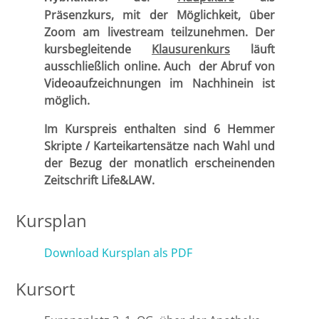
Präsenzkurs, mit der Möglichkeit, über
Bremen
Zoom am livestream teilzunehmen. Der
kursbegleitende
Klausurenkurs
läuft
Düsseldorf
ausschließlich online. Auch der Abruf von
Videoaufzeichnungen im Nachhinein ist
Erlangen
möglich.
Im Kurspreis enthalten sind 6 Hemmer
Frankfurt/Main
Skripte / Karteikartensätze nach Wahl und
der Bezug der monatlich erscheinenden
Frankfurt/O.
Zeitschrift Life&LAW.
Freiburg
Kursplan
Gießen
Download Kursplan als PDF
Greifswald
Kursort
Göttingen