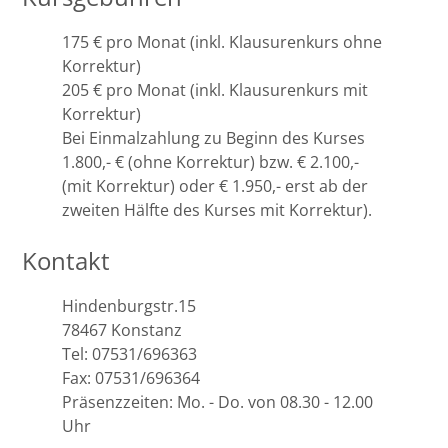
Potsdam
175 € pro Monat (inkl. Klausurenkurs ohne
Korrektur)
Regensburg
205 € pro Monat (inkl. Klausurenkurs mit
Korrektur)
Rostock
Bei Einmalzahlung zu Beginn des Kurses
1.800,- € (ohne Korrektur) bzw. € 2.100,-
Saarbrücken
(mit Korrektur) oder € 1.950,- erst ab der
zweiten Hälfte des Kurses mit Korrektur).
Trier
Kontakt
Tübingen
Hindenburgstr.15
Wiesbaden
78467 Konstanz
Tel: 07531/696363
Würzburg
Fax: 07531/696364
Präsenzzeiten: Mo. - Do. von 08.30 - 12.00
Uhr