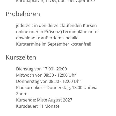
Europaplatz 3, 1. OG, über der Apotheke
Halle
Probehören
Hamburg
jederzeit in den derzeit laufenden Kursen
online oder in Präsenz (Terminpläne unter
downloads); außerdem sind alle
Hannover
Kurstermine im September kostenfrei!
Heidelberg
Kurszeiten
Jena
Dienstag von 17:00 - 20:00
Mittwoch von 08:30 - 12:00 Uhr
Kiel
Donnerstag von 08:30 - 12:00 Uhr
Klausurenkurs: Donnerstag, 18:00 Uhr via
Konstanz
Zoom
Kursende: Mitte August 2027
Köln
Kursdauer: 11 Monate