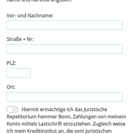
Leipzig
Vor- und Nachname:
Lüneburg
Mainz
Straße + Nr:
Mannheim
Marburg
PLZ:
München
Ort:
Münster
Osnabrück
Hiermit ermächtige ich das Juristische
Repetitorium hemmer Bonn, Zahlungen von meinem
Konto mittels Lastschrift einzuziehen. Zugleich weise
Passau
ich mein Kreditinstitut an, die vom Juristischen