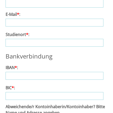
Halle
E-Mail
*
:
Hamburg
Studienort
*
:
Hannover
Heidelberg
Bankverbindung
Jena
IBAN
*
:
Kiel
BIC
*
:
Konstanz
Köln
Abweichende/r Kontoinhaberin/Kontoinhaber? Bitte
Name und Adresse angeben.