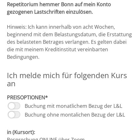
Repetitorium hemmer Bonn auf mein Konto
Potsdam
gezogenen Lastschriften einzulösen.
Regensburg
Hinweis: Ich kann innerhalb von acht Wochen,
beginnend mit dem Belastungsdatum, die Erstattung
Rostock
des belasteten Betrages verlangen. Es gelten dabei
die mit meinem Kreditinstitut vereinbarten
Saarbrücken
Bedingungen.
Trier
Ich melde mich für folgenden Kurs
an
Tübingen
PREISOPTIONEN*
Wiesbaden
Buchung mit monatlichem Bezug der L&L
Buchung ohne montalichen Bezug der L&L
Würzburg
in (Kursort):
Besprechung ONLINE über Zoom