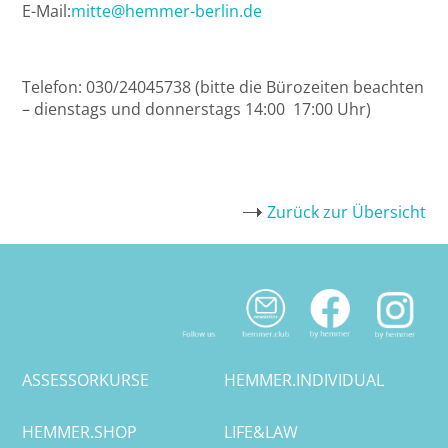
E-Mail:
mitte@hemmer-berlin.de
Potsdam
Regensburg
Telefon: 030/24045738 (bitte die Bürozeiten beachten
– dienstags und donnerstags 14:00 17:00 Uhr)
Rostock
Saarbrücken
Zurück zur Übersicht
Trier
Tübingen
Wiesbaden
Würzburg
ASSESSORKURSE
HEMMER.INDIVIDUAL
HEMMER.SHOP
LIFE&LAW