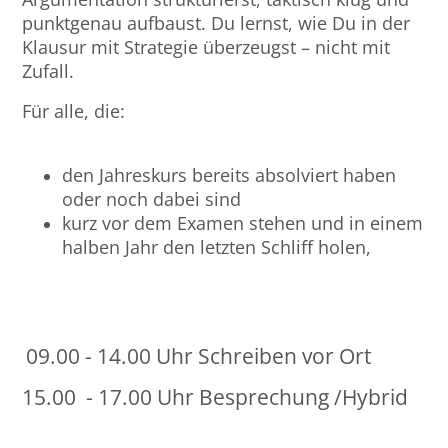
punktgenau aufbaust. Du lernst, wie Du in der
Bremen
RA Nicolai Mehl
Klausur mit Strategie überzeugst – nicht mit
Zufall.
Düsseldorf
RA René Wenzel
Für alle, die:
Erlangen
RA Dr. Philipp Knorr
den Jahreskurs bereits absolviert haben
Frankfurt/Main
RA Timo Görlitz
oder noch dabei sind
kurz vor dem Examen stehen und in einem
Frankfurt/O.
halben Jahr den letzten Schliff holen,
Freiburg
Gießen
09.00 - 14.00 Uhr Schreiben vor Ort
Greifswald
15.00 - 17.00 Uhr Besprechung /Hybrid
Göttingen