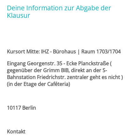
Leipzig
Deine Information zur Abgabe der
Klausur
Lüneburg
Mainz
Mannheim
Kursort Mitte: IHZ - Bürohaus | Raum 1703/1704
Eingang Georgenstr. 35 - Ecke Planckstraße (
Marburg
gegenüber der Grimm BIB, direkt an der S-
Bahnstation Friedrichstr. zentraler geht es nicht )
München
(in der Etage der Caféteria)
Münster
10117 Berlin
Osnabrück
Passau
Kontakt