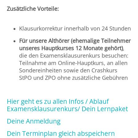
Zusätzliche Vorteile:
Halle
Klausurkorrektur innerhalb von 24 Stunden
Hamburg
Für unsere Althörer (ehemalige Teilnehmer
Hannover
unseres Hauptkurses 12 Monate gehört)
,
die den Examensklausurenkurs besuchen:
Heidelberg
Teilnahme am Online-Hauptkurs, an allen
Sondereinheiten sowie den Crashkurs
Jena
StPO und ZPO ohne zusätzliche Gebühren
Kiel
Hier geht es zu allen Infos / Ablauf
Examensklausurenkurs/ Dein Lernpaket
Konstanz
Deine Anmeldung
Köln
Dein Terminplan gleich abspeichern