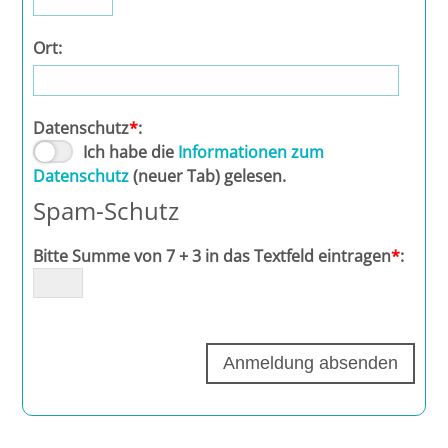
Potsdam
Ort:
Regensburg
Rostock
Datenschutz
*
:
Ich habe die
Informationen zum
Saarbrücken
Datenschutz
(neuer Tab) gelesen.
Spam-Schutz
Trier
Bitte Summe von 7 + 3 in das Textfeld eintragen
*
:
Tübingen
Wiesbaden
Würzburg