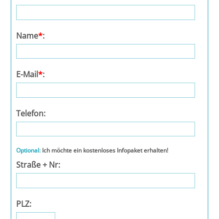
Leipzig
Lüneburg
Name
*
:
Mainz
E-Mail
*
:
Mannheim
Marburg
Telefon:
München
Optional:
Ich möchte ein kostenloses Infopaket erhalten!
Münster
Straße + Nr:
Osnabrück
Passau
PLZ: