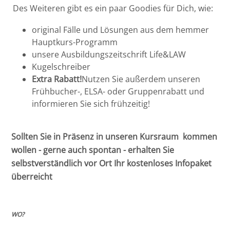
Des Weiteren gibt es ein paar Goodies für Dich, wie:
Bremen
RA Nicolai Mehl
original Fälle und Lösungen aus dem hemmer
Hauptkurs-Programm
Düsseldorf
RA René Wenzel
unsere Ausbildungszeitschrift Life&LAW
Kugelschreiber
Erlangen
RA Dr. Philipp Knorr
Extra Rabatt!
Nutzen Sie außerdem unseren
Frühbucher-, ELSA- oder Gruppenrabatt und
Frankfurt/Main
RA Timo Görlitz
informieren Sie sich frühzeitig!
Frankfurt/O.
Sollten Sie in Präsenz in unseren Kursraum kommen
Freiburg
wollen - gerne auch spontan - erhalten Sie
selbstverständlich vor Ort Ihr kostenloses Infopaket
Gießen
überreicht
Greifswald
WO?
Göttingen