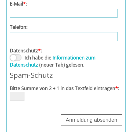
Leipzig
E-Mail
*
:
Lüneburg
Telefon:
Mainz
Mannheim
Datenschutz
*
:
Ich habe die
Informationen zum
Marburg
Datenschutz
(neuer Tab) gelesen.
Spam-Schutz
München
Bitte Summe von 2 + 1 in das Textfeld eintragen
*
:
Münster
Osnabrück
Passau