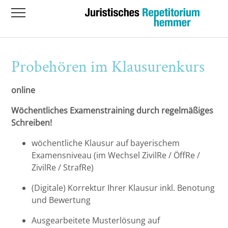
Übersicht
Übersicht
Hauptkurs 2026 I - hybrid: Präsenz und
Klausurenkurs hemmer@home
hemmer.individual - Einzelunterricht
Life&LAW@home - Zukünftige
Übersicht
Online via zoom -
Examensfälle LIVE im wöchentlichen
Probehören im Klausurenkurs
ONLINE Kurs!
Augsburg
Hauptkurs
Ass. iur. Moritz Motel
Hauptkurs 2026 II - hybrid: Präsenz und
Online via zoom -
online
Bayeuth
Klausurenkurs
RA Ludwig Wenzl
Wöchentliches Examenstraining durch regelmäßiges
Berlin-Dahlem
Individual-Kurs
Schreiben!
Berlin-Mitte
Life&LAW-Kurs / Rechtsprechungskurs
wöchentliche Klausur auf bayerischem
Examensniveau (im Wechsel ZivilRe / ÖffRe /
ZivilRe / StrafRe)
Bielefeld
(Digitale) Korrektur Ihrer Klausur inkl. Benotung
Bochum
und Bewertung
Bonn
Ausgearbeitete Musterlösung auf