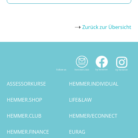
Potsdam
Regensburg
Zurück zur Übersicht
Rostock
Saarbrücken
Trier
ASSESSORKURSE
HEMMER.INDIVIDUAL
Tübingen
Wiesbaden
HEMMER.SHOP
LIFE&LAW
Würzburg
HEMMER.CLUB
HEMMER/ECONNECT
HEMMER.FINANCE
EURAG