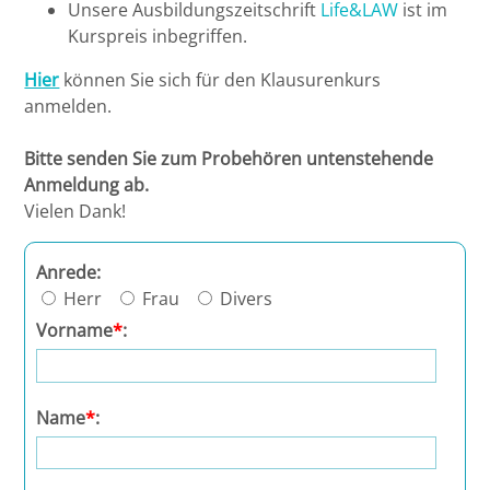
Unsere Ausbildungszeitschrift
Life&LAW
ist im
Kurspreis inbegriffen.
Halle
Hier
können Sie sich für den Klausurenkurs
anmelden.
Hamburg
Bitte senden Sie zum Probehören untenstehende
Hannover
Anmeldung ab.
Vielen Dank!
Heidelberg
Anrede:
Jena
Herr
Frau
Divers
Kiel
Vorname
*
:
Konstanz
Name
*
:
Köln