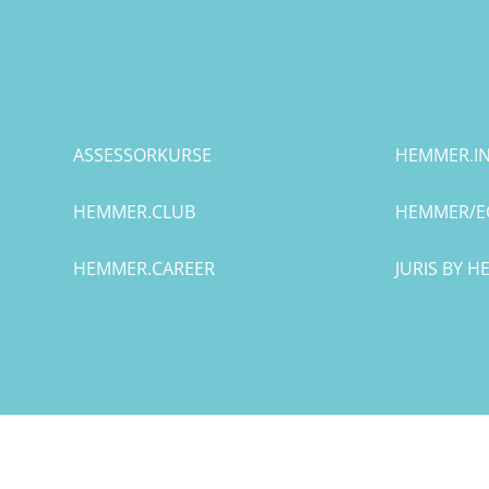
Bremen
Düsseldorf
Erlangen
ASSESSORKURSE
HEMMER.IN
Frankfurt/Main
HEMMER.CLUB
HEMMER/E
Frankfurt/O.
HEMMER.CAREER
JURIS BY 
Freiburg
Gießen
Greifswald
Göttingen