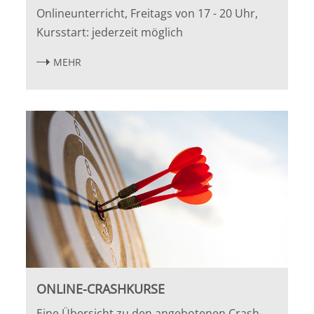
Potsdam
Onlineunterricht, Freitags von 17 - 20 Uhr,
Kursstart: jederzeit möglich
Regensburg
MEHR
Rostock
Saarbrücken
Trier
Tübingen
Wiesbaden
Würzburg
ONLINE-CRASHKURSE
Eine Übersicht zu den angebotenen Crash-