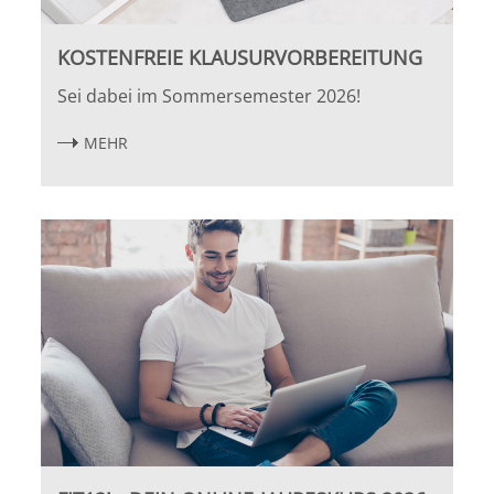
Leipzig
KOSTENFREIE KLAUSURVORBEREITUNG
Lüneburg
Sei dabei im Sommersemester 2026!
Mainz
MEHR
Mannheim
Marburg
München
Münster
Osnabrück
Passau