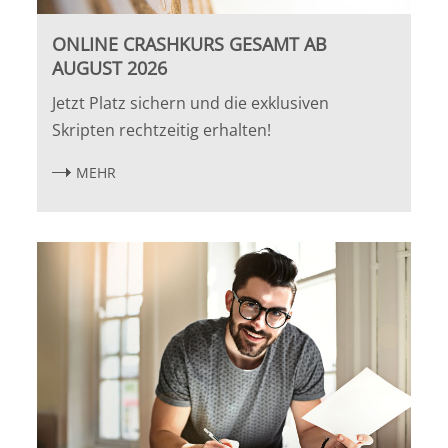
Bremen
ONLINE CRASHKURS GESAMT AB
AUGUST 2026
Düsseldorf
Jetzt Platz sichern und die exklusiven
Skripten rechtzeitig erhalten!
Erlangen
MEHR
Frankfurt/Main
Frankfurt/O.
Freiburg
Gießen
Greifswald
Göttingen