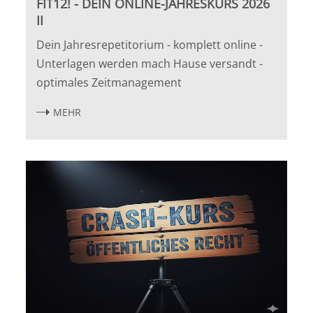
FIT12! - DEIN ONLINE-JAHRESKURS 2026
Potsdam
II
Dein Jahresrepetitorium - komplett online -
Regensburg
Unterlagen werden mach Hause versandt -
optimales Zeitmanagement
Rostock
MEHR
Saarbrücken
Trier
Tübingen
Wiesbaden
Würzburg