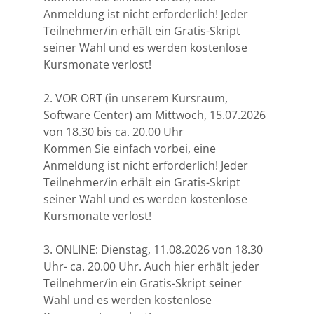
Anmeldung ist nicht erforderlich! Jeder
07.10./08.10.2025)!Für Studierende aus
Bremen
Teilnehmer/in erhält ein Gratis-Skript
Gießen mit vergünstigter Kursgebühr von
seiner Wahl und es werden kostenlose
10€/Monat! ACHTUNG: AUSGEBUCHT!
Düsseldorf
Kursmonate verlost!
Erlangen
2. VOR ORT (in unserem Kursraum,
Software Center) am Mittwoch, 15.07.2026
von 18.30 bis ca. 20.00 Uhr
Frankfurt/Main
Kommen Sie einfach vorbei, eine
Anmeldung ist nicht erforderlich! Jeder
Frankfurt/O.
Teilnehmer/in erhält ein Gratis-Skript
seiner Wahl und es werden kostenlose
Freiburg
Kursmonate verlost!
Gießen
3. ONLINE: Dienstag, 11.08.2026 von 18.30
Uhr- ca. 20.00 Uhr. Auch hier erhält jeder
Greifswald
Teilnehmer/in ein Gratis-Skript seiner
Wahl und es werden kostenlose
Göttingen