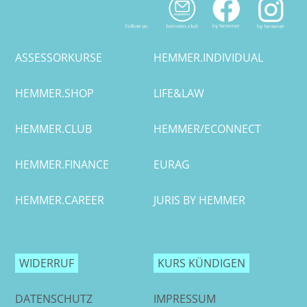
Leipzig
Lüneburg
ASSESSORKURSE
HEMMER.INDIVIDUAL
Mainz
HEMMER.SHOP
LIFE&LAW
Mannheim
HEMMER.CLUB
HEMMER/ECONNECT
Marburg
HEMMER.FINANCE
EURAG
München
HEMMER.CAREER
JURIS BY HEMMER
Münster
Osnabrück
WIDERRUF
KURS KÜNDIGEN
Passau
DATENSCHUTZ
IMPRESSUM