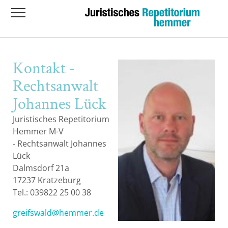
Übersicht
Übersicht
Hauptkurs 2026
Klausurenkurs Mecklenburg
Crashkurs - Zivilrecht 2026 II
Übersicht
Vorpommern mit online -
Klausurbesprechung - 2026
Kontakt -
Augsburg
Hauptkurs
Crashkurs Öffentliches Recht MV - 2026
Rechtsanwalt Johannes Lück
online
Rechtsanwalt
Bayeuth
Klausurenkurs
Hemmerteam Mecklenburg-Vorpommern
Johannes Lück
Berlin-Dahlem
Crashkurs
Juristisches Repetitorium
Hemmer M-V
Berlin-Mitte
- Rechtsanwalt Johannes
Lück
Dalmsdorf 21a
Bielefeld
17237 Kratzeburg
Tel.: 039822 25 00 38
Bochum
greifswald@hemmer.de
Bonn