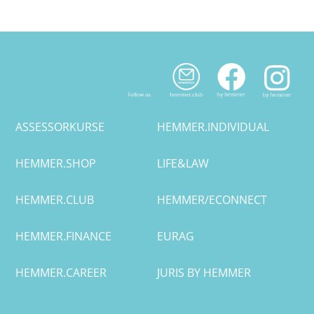
Bremen
Düsseldorf
Erlangen
ASSESSORKURSE
HEMMER.INDIVIDUAL
Frankfurt/Main
HEMMER.SHOP
LIFE&LAW
Frankfurt/O.
HEMMER.CLUB
HEMMER/ECONNECT
Freiburg
HEMMER.FINANCE
EURAG
Gießen
HEMMER.CAREER
JURIS BY HEMMER
Greifswald
Göttingen