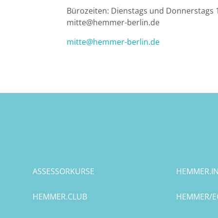
Bürozeiten: Dienstags und Donnerstags 1
Bremen
mitte@hemmer-berlin.de
mitte@hemmer-berlin.de
Düsseldorf
Erlangen
Frankfurt/Main
Frankfurt/O.
Freiburg
Gießen
ASSESSORKURSE
HEMMER.IN
Greifswald
HEMMER.CLUB
HEMMER/E
Göttingen