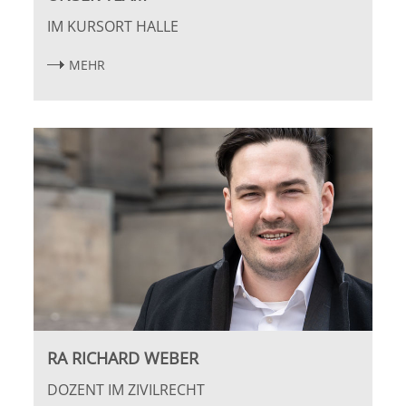
IM KURSORT HALLE
Bremen
Franziska Görlitz
MEHR
Düsseldorf
Samuel Heller und Ian Paterson
Erlangen
Frankfurt/Main
Frankfurt/O.
Freiburg
Gießen
Greifswald
RA RICHARD WEBER
DOZENT IM ZIVILRECHT
Göttingen