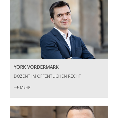
Potsdam
Regensburg
Rostock
Saarbrücken
Trier
YORK VORDERMARK
Tübingen
DOZENT IM ÖFFENTLICHEN RECHT
Wiesbaden
MEHR
Würzburg