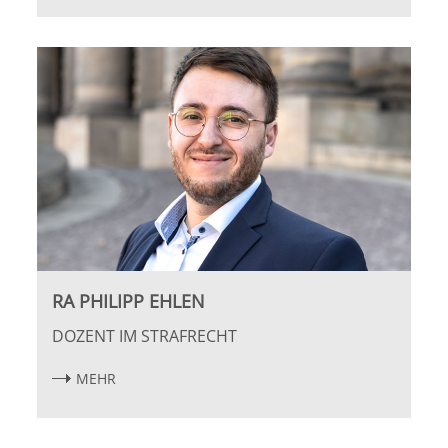
Leipzig
Lüneburg
Mainz
Mannheim
Marburg
München
RA PHILIPP EHLEN
Münster
DOZENT IM STRAFRECHT
Osnabrück
MEHR
Passau