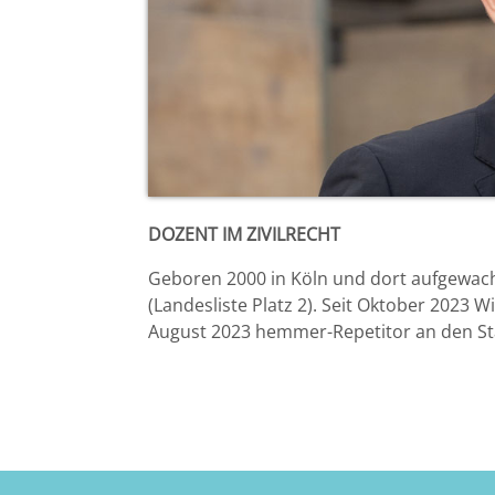
Bremen
Düsseldorf
Erlangen
Frankfurt/Main
DOZENT IM ZIVILRECHT
Frankfurt/O.
Geboren 2000 in Köln und dort aufgewachs
(Landesliste Platz 2). Seit Oktober 2023 W
Freiburg
August 2023 hemmer-Repetitor an den Sta
Gießen
Greifswald
Göttingen