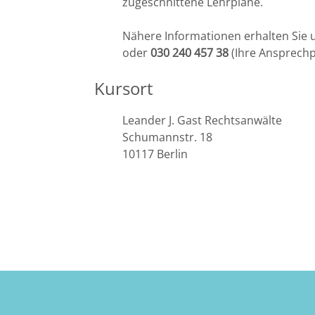
zugeschnittene Lehrpläne.
Bremen
Nähere Informationen erhalten Sie 
oder
030 240 457 38
(Ihre Ansprechp
Düsseldorf
Kursort
Erlangen
Leander J. Gast Rechtsanwälte
Frankfurt/Main
Schumannstr. 18
10117 Berlin
Frankfurt/O.
Freiburg
Gießen
Greifswald
Göttingen