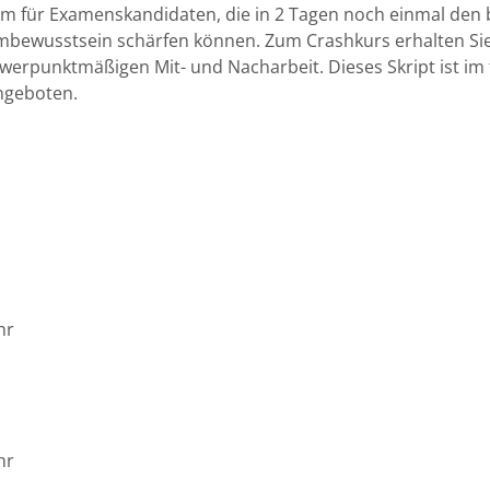
llem für Examenskandidaten, die in 2 Tagen noch einmal de
embewusstsein schärfen können. Zum Crashkurs erhalten Sie 
werpunktmäßigen Mit- und Nacharbeit. Dieses Skript ist im f
angeboten.
r
hr
r
hr