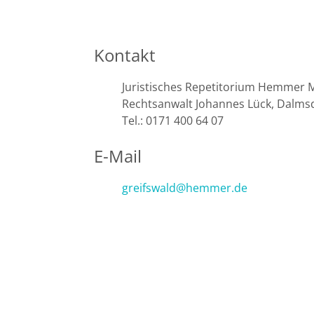
Leipzig
Lüneburg
Kontakt
Mainz
Juristisches Repetitorium Hemmer 
Rechtsanwalt Johannes Lück, Dalmsd
Mannheim
Tel.: 0171 400 64 07
Marburg
E-Mail
München
greifswald@hemmer.de
Münster
Osnabrück
Passau