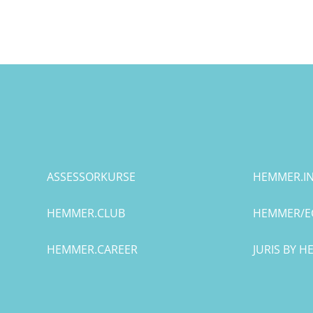
Potsdam
Regensburg
Rostock
Saarbrücken
Trier
ASSESSORKURSE
HEMMER.IN
Tübingen
HEMMER.CLUB
HEMMER/E
Wiesbaden
HEMMER.CAREER
JURIS BY 
Würzburg