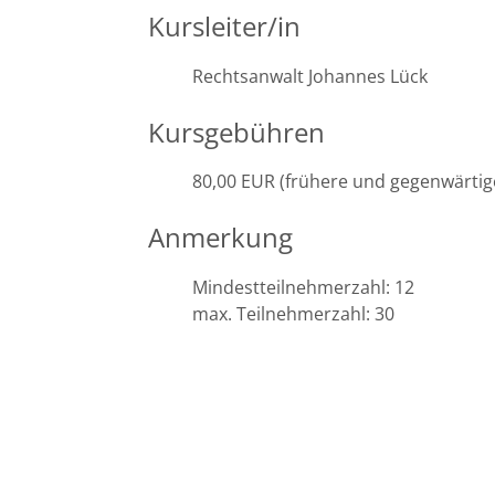
Kursleiter/in
Halle
Rechtsanwalt Johannes Lück
Hamburg
Kursgebühren
Hannover
80,00 EUR (frühere und gegenwärtig
Heidelberg
Anmerkung
Jena
Mindestteilnehmerzahl: 12
max. Teilnehmerzahl: 30
Kiel
Konstanz
Köln