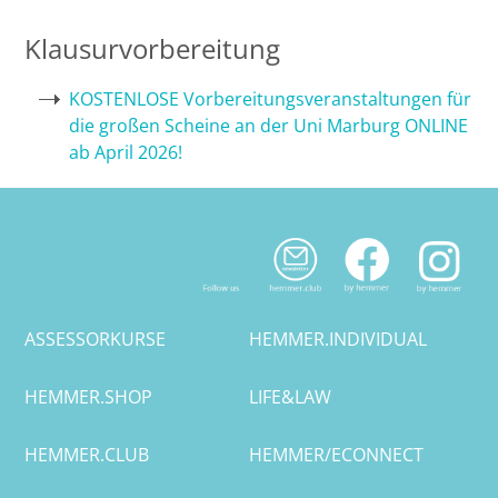
Klausurvorbereitung
Halle
KOSTENLOSE Vorbereitungsveranstaltungen für
Hamburg
die großen Scheine an der Uni Marburg ONLINE
ab April 2026!
Hannover
Heidelberg
Jena
Kiel
ASSESSORKURSE
HEMMER.INDIVIDUAL
Konstanz
HEMMER.SHOP
LIFE&LAW
Köln
HEMMER.CLUB
HEMMER/ECONNECT