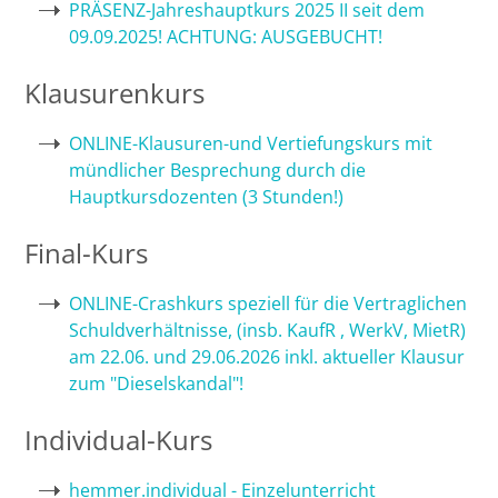
PRÄSENZ-Jahreshauptkurs 2025 II seit dem
09.09.2025! ACHTUNG: AUSGEBUCHT!
Bremen
Klausurenkurs
Düsseldorf
ONLINE-Klausuren-und Vertiefungskurs mit
Erlangen
mündlicher Besprechung durch die
Hauptkursdozenten (3 Stunden!)
Frankfurt/Main
Final-Kurs
Frankfurt/O.
ONLINE-Crashkurs speziell für die Vertraglichen
Freiburg
Schuldverhältnisse, (insb. KaufR , WerkV, MietR)
am 22.06. und 29.06.2026 inkl. aktueller Klausur
Gießen
zum "Dieselskandal"!
Individual-Kurs
Greifswald
hemmer.individual - Einzelunterricht
Göttingen