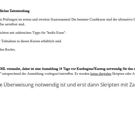
dlicher Zeiteinteilung
en Prüfungen im ersten und zweiten Staatsexamen! Die hemmer Crashkurse sind der ultimative C
e sattelfest sind.
hten mit zahlreichen Tipps für "heiße Eisen".
r Teilnahme in diesen Kursen erhältlich sind.
len Rechts.
HL versendet, daher ist eine Anmeldung 14 Tage vor Kursbeginn/Kurstag notwendig für den re
t" entsprechend der Anmeldung vorliegen/eintreffen. Es werden
keine digitalen
Skripten oder Au
ine Überweisung notwendig ist und erst dann Skripten mit 