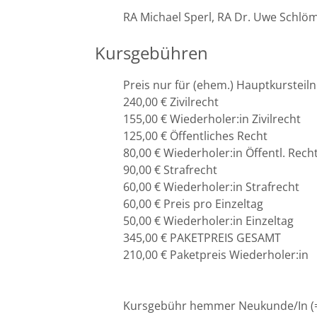
Leipzig
RA Michael Sperl, RA Dr. Uwe Schlö
Lüneburg
Kursgebühren
Mainz
Preis nur für (ehem.) Hauptkurstei
240,00 € Zivilrecht
Mannheim
155,00 € Wiederholer:in Zivilrecht
125,00 € Öffentliches Recht
Marburg
80,00 € Wiederholer:in Öffentl. Rech
90,00 € Strafrecht
München
60,00 € Wiederholer:in Strafrecht
60,00 € Preis pro Einzeltag
50,00 € Wiederholer:in Einzeltag
Münster
345,00 € PAKETPREIS GESAMT
210,00 € Paketpreis Wiederholer:in
Osnabrück
Passau
Kursgebühr hemmer Neukunde/In (=a