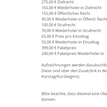
275,00 € Zivilrecht
Potsdam
165,00 € Wiederholer:in Zivilrecht
155,00 € Öffentliches Recht
Regensburg
95,00 € Wiederholer:in Öffentl. Rech
105,00 € Strafrecht
Rostock
70,00 € Wiederholer:in Strafrecht
65,00 € Preis pro Einzeltag
Saarbrücken
55,00 € Wiederholer:in Einzeltag
399,00 € Paketpreis
Trier
240,00 € Paketpreis Wiederholer:in
Aufzeichnungen werden dazubuchbar
Tübingen
Diese sind über den Zusatzlink in d
Kurstag/Kursbeginn).
Wiesbaden
Würzburg
Bitte beachte, dass diesmal eine Ü
können.