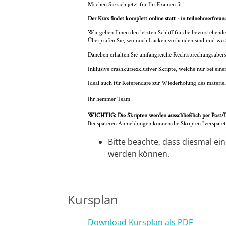
Machen Sie sich jetzt für Ihr Examen fit!
Bremen
Der Kurs findet komplett online statt - in teilnehmerfreun
Wir geben Ihnen den letzten Schliff für die bevorstehend
Überprüfen Sie, wo noch Lücken vorhanden sind und wo Si
Düsseldorf
Daneben erhalten Sie umfangreiche Rechtsprechungsübersic
Erlangen
Inklusive crashkursexklusiver Skripte, welche nur bei eine
Ideal auch für Referendare zur Wiederholung des materiel
Frankfurt/Main
Ihr hemmer Team
WICHTIG: Die Skripten werden ausschließlich per Post/D
Frankfurt/O.
Bei späteren Anmeldungen können die Skripten "verspäte
Bitte beachte, dass diesmal e
Freiburg
werden können.
Gießen
Kursplan
Greifswald
Download Kursplan als PDF
Göttingen