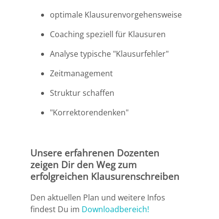
optimale Klausurenvorgehensweise
Bremen
Coaching speziell für Klausuren
Düsseldorf
Analyse typische "Klausurfehler"
Erlangen
Zeitmanagement
Frankfurt/Main
Struktur schaffen
"Korrektorendenken"
Frankfurt/O.
Freiburg
Unsere erfahrenen Dozenten
zeigen Dir den Weg zum
Gießen
erfolgreichen Klausurenschreiben
Greifswald
Den aktuellen Plan und weitere Infos
findest Du im
Downloadbereich!
Göttingen