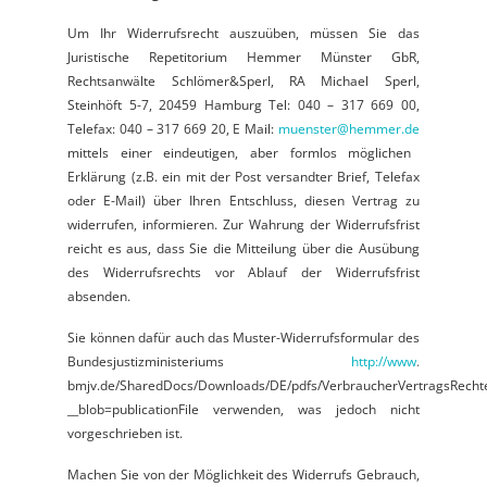
Um Ihr Widerrufsrecht auszuüben, müssen Sie das
Juristische Repetitorium Hemmer Münster GbR,
Rechtsanwälte Schlömer&Sperl, RA Michael Sperl,
Steinhöft 5-7, 20459 Hamburg Tel: 040 – 317 669 00,
Telefax: 040 – 317 669 20, E Mail:
muenster@hemmer.de
mittels einer eindeutigen, aber formlos möglichen
Erklärung (z.B. ein mit der Post versandter Brief, Telefax
oder E-Mail) über Ihren Entschluss, diesen Vertrag zu
widerrufen, informieren. Zur Wahrung der Widerrufsfrist
reicht es aus, dass Sie die Mitteilung über die Ausübung
des Widerrufsrechts vor Ablauf der Widerrufsfrist
absenden.
Sie können dafür auch das Muster-Widerrufsformular des
Bundesjustizministeriums
http://www
.
bmjv.de/SharedDocs/Downloads/DE/pdfs/VerbraucherVertragsRechte
__blob=publicationFile verwenden, was jedoch nicht
vorgeschrieben ist.
Machen Sie von der Möglichkeit des Widerrufs Gebrauch,