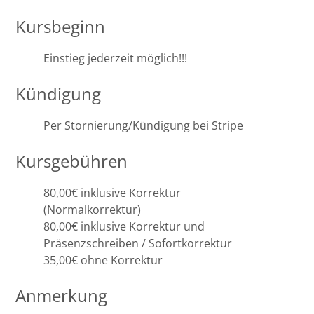
Leipzig
Kursbeginn
Lüneburg
Einstieg jederzeit möglich!!!
Mainz
Kündigung
Mannheim
Per Stornierung/Kündigung bei Stripe
Marburg
Kursgebühren
München
80,00€ inklusive Korrektur
(Normalkorrektur)
Münster
80,00€ inklusive Korrektur und
Präsenzschreiben / Sofortkorrektur
Osnabrück
35,00€ ohne Korrektur
Passau
Anmerkung