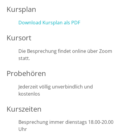
Kursplan
Halle
Download Kursplan als PDF
Hamburg
Kursort
Hannover
Die Besprechung findet online über Zoom
statt.
Heidelberg
Probehören
Jena
Jederzeit völlig unverbindlich und
Kiel
kostenlos
Konstanz
Kurszeiten
Köln
Besprechung immer dienstags 18.00-20.00
Uhr