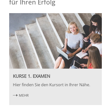
für Ihren Erfolg
Bremen
Düsseldorf
Erlangen
Frankfurt/Main
Frankfurt/O.
Freiburg
KURSE 1. EXAMEN
Hier finden Sie den Kursort in Ihrer Nähe.
Gießen
MEHR
Greifswald
Göttingen