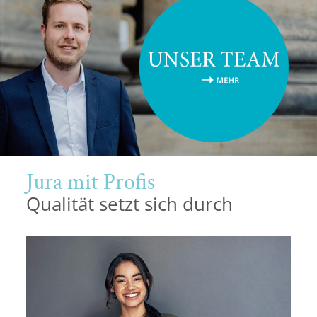
Potsdam
Regensburg
Rostock
Saarbrücken
Trier
Jura mit Profis
Tübingen
Qualität setzt sich durch
Wiesbaden
Würzburg