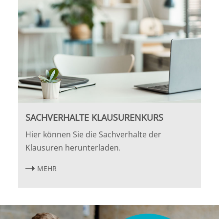
Leipzig
Lüneburg
Mainz
Mannheim
Marburg
SACHVERHALTE KLAUSURENKURS
München
Hier können Sie die Sachverhalte der
Klausuren herunterladen.
Münster
MEHR
Osnabrück
Passau