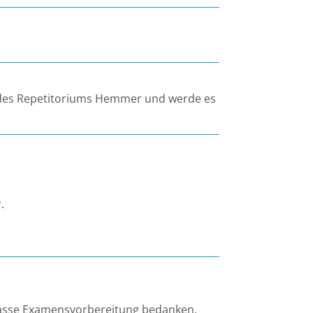
 des Repetitoriums Hemmer und werde es
.
klasse Examensvorbereitung bedanken.