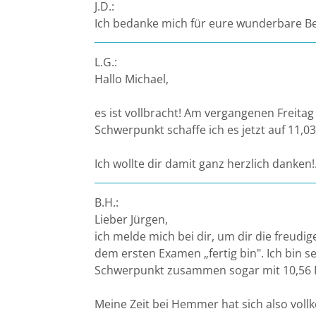
J.D.:
Ich bedanke mich für eure wunderbare B
Bremen
Düsseldorf
L.G.:
Hallo Michael,
Erlangen
es ist vollbracht! Am vergangenen Freit
Schwerpunkt schaffe ich es jetzt auf 11,03
Frankfurt/Main
Ich wollte dir damit ganz herzlich danken!.
Frankfurt/O.
B.H.:
Freiburg
Lieber Jürgen,
ich melde mich bei dir, um dir die freudi
Gießen
dem ersten Examen „fertig bin". Ich bin s
Schwerpunkt zusammen sogar mit 10,56 P
Greifswald
Meine Zeit bei Hemmer hat sich also voll
Göttingen