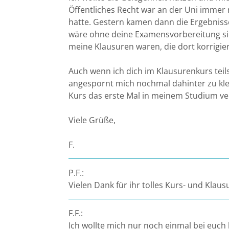
Leipzig
Öffentliches Recht war an der Uni imme
hatte. Gestern kamen dann die Ergebnis
Lüneburg
wäre ohne deine Examensvorbereitung sich
meine Klausuren waren, die dort korrigie
Mainz
Auch wenn ich dich im Klausurenkurs tei
Mannheim
angespornt mich nochmal dahinter zu klem
Kurs das erste Mal in meinem Studium vers
Marburg
Viele Grüße,
München
F.
Münster
P.F.:
Vielen Dank für ihr tolles Kurs- und Kla
Osnabrück
Passau
F.F.:
Ich wollte mich nur noch einmal bei euch