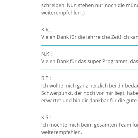
schreiben. Nun stehen nur noch die mündl
Potsdam
weiterempfehlen :)
Regensburg
K.R.:
Rostock
Vielen Dank für die lehrreiche Zeit! Ich
Saarbrücken
N.K.:
Vielen Dank für das super Programm, das 
Trier
B.T.:
Tübingen
Ich wollte mich ganz herzlich bei dir bed
Schwerpunkt, der noch vor mir liegt, habe
Wiesbaden
erwartet und bin dir dankbar für die gute
Würzburg
K.S.:
Ich möchte mich beim gesamten Team für
weiterempfehlen.