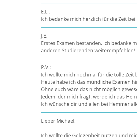
E.L.:
Halle
Ich bedanke mich herzlich für die Zeit b
Hamburg
J.E.:
Erstes Examen bestanden. Ich bedanke m
Hannover
anderen Studierenden weiterempfehlen!
Heidelberg
P.V.:
Ich wollte mich nochmal für die tolle Ze
Jena
Heute habe ich das mündliche Examen hi
Ohne euch wäre das nicht möglich gewese
Kiel
Jedem, der mich fragt, werde ich das H
Ich wünsche dir und allen bei Hemmer al
Konstanz
Lieber Michael,
Köln
Ich wollte die Gelegenheit nutzen und m