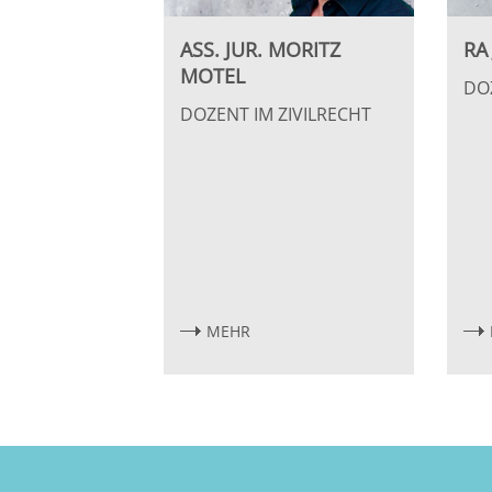
Bremen
ASS. JUR. MORITZ
RA
MOTEL
DO
Düsseldorf
DOZENT IM ZIVILRECHT
Erlangen
Frankfurt/Main
Frankfurt/O.
Freiburg
MEHR
Gießen
Greifswald
Göttingen