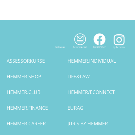
Halle
Hamburg
Hannover
Heidelberg
ASSESSORKURSE
HEMMER.INDIVIDUAL
Jena
HEMMER.SHOP
LIFE&LAW
Kiel
HEMMER.CLUB
HEMMER/ECONNECT
Konstanz
HEMMER.FINANCE
EURAG
Köln
HEMMER.CAREER
JURIS BY HEMMER