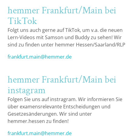
hemmer Frankfurt/Main bei
Bremen
TikTok
Düsseldorf
Folgt uns auch gerne auf TikTok, um v.a. die neuen
Lern-Videos mit Samson und Buddy zu sehen! Wir
Erlangen
sind zu finden unter hemmer Hessen/Saarland/RLP
frankfurt.main@hemmer.de
Frankfurt/Main
Frankfurt/O.
hemmer Frankfurt/Main bei
instagram
Freiburg
Folgen Sie uns auf instragram. Wir informieren Sie
Gießen
über examensrelevante Entscheidungen und
Gesetzesänderungen. Wir sind unter
Greifswald
hemmer.hessen zu finden!
frankfurt.main@hemmer.de
Göttingen