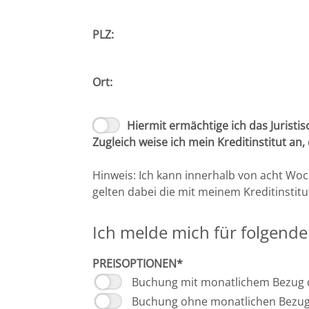
Leipzig
PLZ:
Lüneburg
Mainz
Ort:
Mannheim
Hiermit ermächtige ich das Jurist
Zugleich weise ich mein Kreditinstitut a
Marburg
Hinweis: Ich kann innerhalb von acht Wo
München
gelten dabei die mit meinem Kreditinstit
Münster
Ich melde mich für folgende
Osnabrück
PREISOPTIONEN*
Buchung mit monatlichem Bezug 
Passau
Buchung ohne monatlichen Bezug