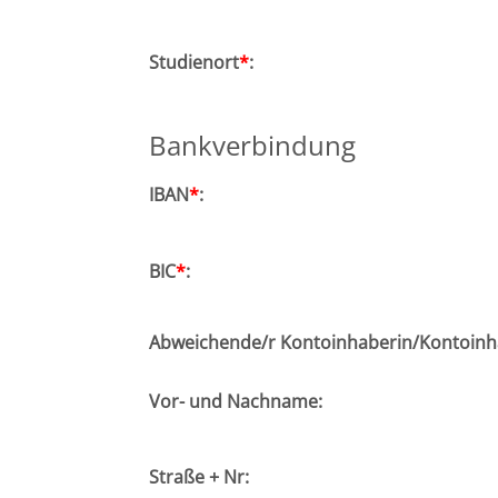
Halle
Studienort
*
:
Hamburg
Bankverbindung
Hannover
IBAN
*
:
Heidelberg
BIC
*
:
Jena
Kiel
Abweichende/r Kontoinhaberin/Kontoinh
Konstanz
Vor- und Nachname:
Köln
Straße + Nr: