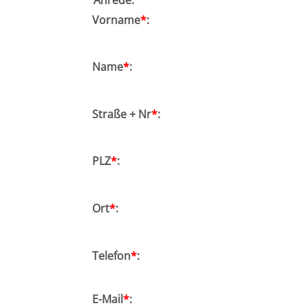
Vorname
*
:
Bremen
Düsseldorf
Name
*
:
Erlangen
Straße + Nr
*
:
Frankfurt/Main
PLZ
*
:
Frankfurt/O.
Freiburg
Ort
*
:
Gießen
Telefon
*
:
Greifswald
E-Mail
*
:
Göttingen