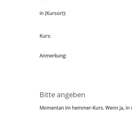
Potsdam
in (Kursort):
Regensburg
Rostock
Kurs:
Saarbrücken
Anmerkung:
Trier
Tübingen
Bitte angeben
Wiesbaden
Momentan im hemmer-Kurs. Wenn ja, in
Würzburg