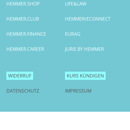
HEMMER.SHOP
LIFE&LAW
Bremen
HEMMER.CLUB
HEMMER/ECONNECT
Düsseldorf
HEMMER.FINANCE
EURAG
Erlangen
HEMMER.CAREER
JURIS BY HEMMER
Frankfurt/Main
Frankfurt/O.
WIDERRUF
KURS KÜNDIGEN
Freiburg
DATENSCHUTZ
IMPRESSUM
Gießen
Greifswald
Göttingen