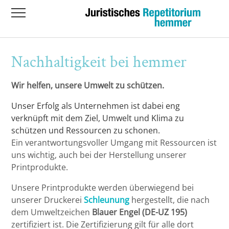
Übersicht
Übersicht
Unser neuer Jahreskurs 2026 I ab dem 13.
Online Klausurenkurs zur Vorbereitung
hemmer.individual - Einzelunterricht
Crashkurs Zivilrecht-BGB AT bis
Übersicht
April 2026
auf das Erste Staatsexamen
Sachenrecht 16. - 19.07.2026 HYBRID-
Nachhaltigkeit bei hemmer
Teilnahme möglich
Augsburg
Hauptkurs
RA Wolfgang Clobes
Unser Jahreskurs 2025 II ab dem 06.
Wir helfen, unsere Umwelt zu schützen.
Oktober 2025!
Crashkurs Strafrecht - 2 Tage: am
Bayeuth
Klausurenkurs
RA‘in Dr. Astrid Ronneberg
15.08.2026 und 22. 08. 2026 in Präsenz -
Unser Erfolg als Unternehmen ist dabei eng
Hybridteilnahme möglich!
Unser Jahreskurs 2026 II ab dem 05.
Berlin-Dahlem
Individual-Kurs
Dr. Dr. Ralph Christensen
verknüpft mit dem Ziel, Umwelt und Klima zu
Oktober 2026!
schützen und Ressourcen zu schonen.
Crashkurs Nebengebiete - 2 Tage:
Ein verantwortungsvoller Umgang mit Ressourcen ist
Berlin-Mitte
Crashkurs
Dr. Christian Kübbeler
26.09.2026 und 27. 09. 2026 in Präsenz -
uns wichtig, auch bei der Herstellung unserer
HYBRID-Teilnahme möglich
Printprodukte.
Bielefeld
Ass. iur. Alexander Schäfer
Unsere Printprodukte werden überwiegend bei
Crashkurs Zivilrecht-BGB AT bis
Bochum
unserer Druckerei
Schleunung
hergestellt, die nach
Sachenrecht 26. - 29.11.2026 HYBRID-
dem Umweltzeichen
Blauer Engel (DE-UZ 195)
Teilnahme möglich
Bonn
zertifiziert ist. Die Zertifizierung gilt für alle dort