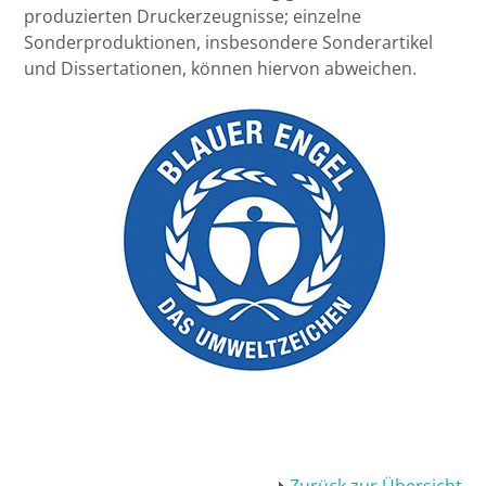
produzierten Druckerzeugnisse; einzelne
Crashkurs Zivilrecht-BGB AT bis
Bremen
Sonderproduktionen, insbesondere Sonderartikel
Sachenrecht 19. - 22.03.2026 HYBRID-
und Dissertationen, können hiervon abweichen.
Teilnahme möglich
Düsseldorf
Erlangen
Frankfurt/Main
Frankfurt/O.
Freiburg
Gießen
Greifswald
Göttingen