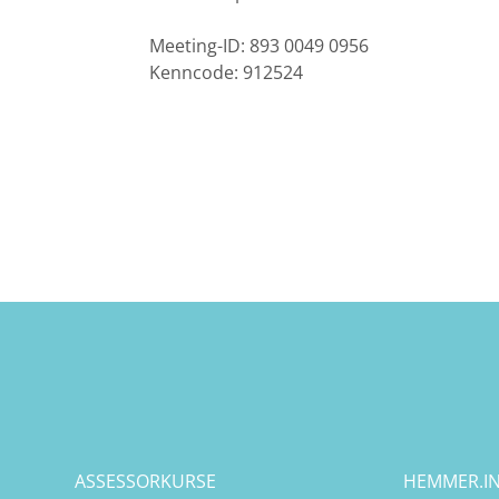
Bremen
Meeting-ID: 893 0049 0956
Kenncode: 912524
Düsseldorf
Erlangen
Frankfurt/Main
Frankfurt/O.
Freiburg
Gießen
Greifswald
ASSESSORKURSE
HEMMER.IN
Göttingen