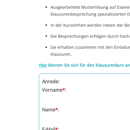
Abschluss des Hauptkurses inkl. KLK
Ausgearbeitete Musterlösung auf Exame
Bremen
Klausurenbesprechung spezialisierten D
Düsseldorf
In der Kurseinheit werden neben der Bes
Die Besprechungen erfolgen durch hochq
Erlangen
Sie erhalten zusammen mit den Einladu
Klausuren.
Frankfurt/Main
Hier
können Sie sich für den Klausurenkurs a
Frankfurt/O.
Anrede:
Freiburg
Vorname
*
:
Gießen
Name
*
:
Greifswald
Göttingen
E-Mail
*
: