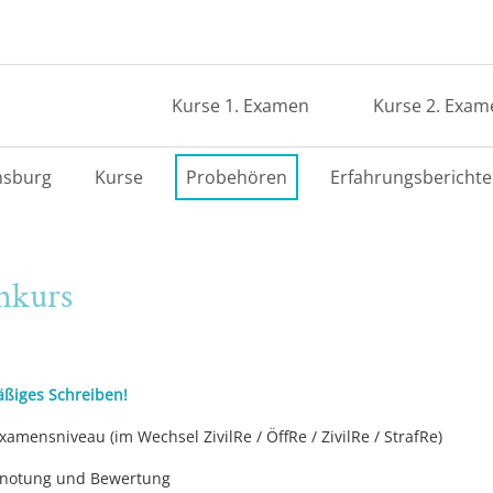
Kurse 1. Examen
Kurse 2. Exam
nsburg
Kurse
Probehören
Erfahrungsberichte
nkurs
ßiges Schreiben!
mensniveau (im Wechsel ZivilRe / ÖffRe / ZivilRe / StrafRe)
 Benotung und Bewertung