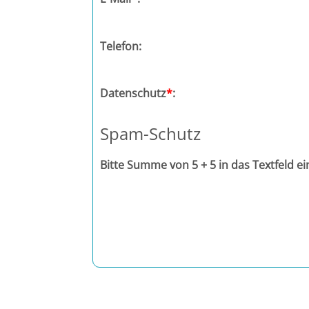
Halle
Telefon:
Hamburg
Datenschutz
*
:
Hannover
Spam-Schutz
Heidelberg
Bitte Summe von 5 + 5 in das Textfeld e
Jena
Kiel
Konstanz
Köln