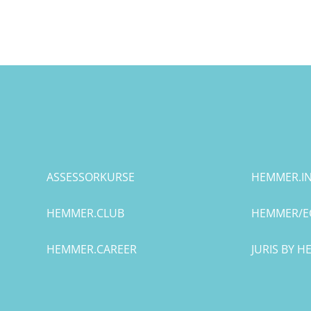
Leipzig
Lüneburg
Mainz
Mannheim
Marburg
ASSESSORKURSE
HEMMER.IN
München
HEMMER.CLUB
HEMMER/E
Münster
HEMMER.CAREER
JURIS BY 
Osnabrück
Passau