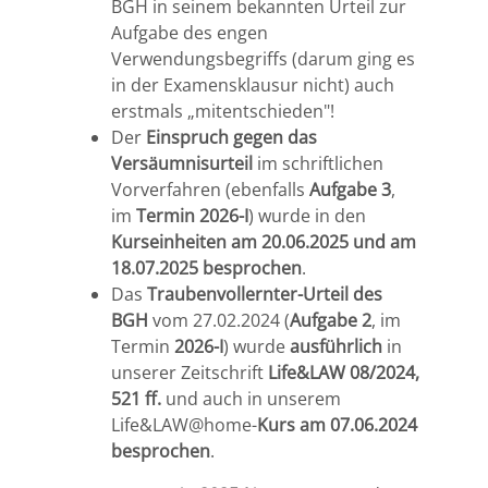
BGH in seinem bekannten Urteil zur
Aufgabe des engen
Verwendungsbegriffs (darum ging es
in der Examensklausur nicht) auch
erstmals „mitentschieden"!
Der
Einspruch gegen das
Versäumnisurteil
im schriftlichen
Vorverfahren (ebenfalls
Aufgabe 3
,
im
Termin 2026-I
) wurde in den
Kurseinheiten am 20.06.2025
und am
18.07.2025 besprochen
.
Das
Traubenvollernter-Urteil des
BGH
vom 27.02.2024 (
Aufgabe 2
, im
Termin
2026-I
) wurde
ausführlich
in
unserer Zeitschrift
Life&LAW 08/2024,
521 ff.
und auch in unserem
Life&LAW@home-
Kurs
am 07.06.2024
besprochen
.