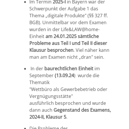
Im Termin
2025-I
in Bayern war der
Schwerpunkt der Aufgabe 1 das
Thema „digitale Produkte" (§§ 327 ff.
BGB). Unmittelbar vor dem Examen
wurden in der Life&LAW@home-
Einheit
am 24.01.2025
sämtliche
Probleme aus Teil I und Teil II dieser
Klausur besprochen
. Viel näher kann
man am Examen nicht „dran" sein.
In der
baurechtlichen Einheit
im
September
(13.09.24
) wurde die
Thematik
"Wettbüro als Gewerbebetrieb oder
Vergnügungsstätte"
ausführlich besprochen und wurde
dann auch
Gegenstand des Examens,
2024-II, Klausur 5
.
Die Probleme des