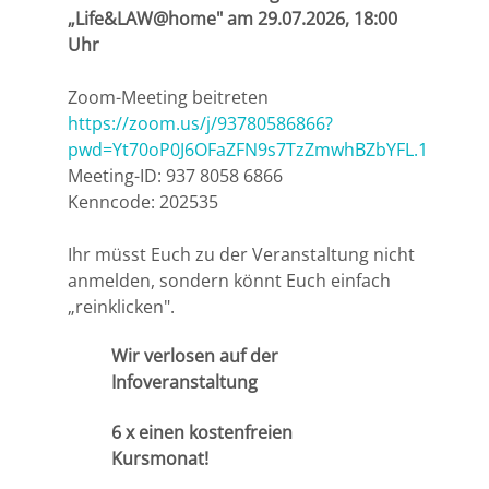
„Life&LAW@home" am 29.07.2026, 18:00
Uhr
Halle
Zoom-Meeting beitreten
Hamburg
https://zoom.us/j/93780586866?
pwd=Yt70oP0J6OFaZFN9s7TzZmwhBZbYFL.1
Hannover
Meeting-ID: 937 8058 6866
Kenncode: 202535
Heidelberg
Ihr müsst Euch zu der Veranstaltung nicht
Jena
anmelden, sondern könnt Euch einfach
„reinklicken".
Kiel
Wir verlosen auf der
Infoveranstaltung
Konstanz
6 x einen kostenfreien
Köln
Kursmonat!