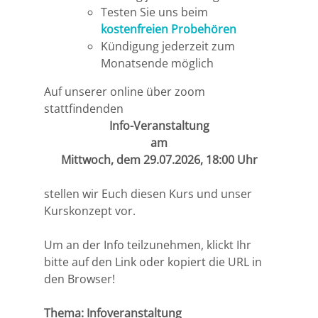
Testen Sie uns beim
Bremen
RA Ulrich Kulke
kostenfreien Probehören
Kündigung jederzeit zum
Düsseldorf
RA Philipp Walter
Monatsende möglich
Auf unserer online über zoom
Erlangen
Ass. Jur. Roshen Bhatti
stattfindenden
Info-Veranstaltung
Frankfurt/Main
Stefan Wasser
am
Mittwoch, dem 29.07.2026, 18:00 Uhr
Frankfurt/O.
stellen wir Euch diesen Kurs und unser
Freiburg
Kurskonzept vor.
Gießen
Um an der Info teilzunehmen, klickt Ihr
bitte auf den Link oder kopiert die URL in
den Browser!
Greifswald
Thema:
Infoveranstaltung
Göttingen