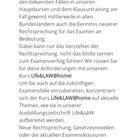
den bekannten Fällen in unseren
Potsdam
Hauptkursen und dem Klausurtraining am
Fall gewinnt mittlerweile in allen
Regensburg
Bundesländern auch die Kenntnis neuerer
Rechtsprechung für das Examen an
Rostock
Bedeutung.
Dabei kann nur das Verstehen der
Saarbrücken
Rechtsprechung, nicht das bloße Lernen
zum Examenserfolg führen! Wir rüsten Sie
Trier
für diese Anforderungen mit unserem
Kurs
Life&LAW@home
!
Um Sie auch auf die zukünftigen
Tübingen
Examensfälle vorzubereiten, konzentriert
sich der Kurs
Life&LAW@home
auf aktuelle
Wiesbaden
Themen, wie sie in unserer
Ausbildungszeitschrift Life&LAW
Würzburg
aufbereitet werden.
Neue Rechtsprechung, Gesetzesnovellen
oder die aktuellen Examensklausuren