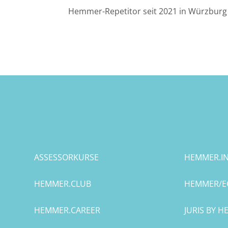
Hemmer-Repetitor seit 2021 in Würzburg 
Halle
Hamburg
Hannover
Heidelberg
Jena
Kiel
ASSESSORKURSE
HEMMER.IN
Konstanz
HEMMER.CLUB
HEMMER/E
Köln
HEMMER.CAREER
JURIS BY 