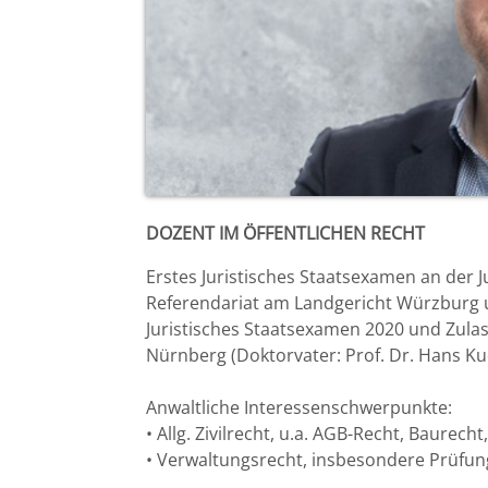
Bremen
RA Ulrich Kulke
Düsseldorf
RA Philipp Walter
Erlangen
Ass. Jur. Roshen Bhatti
Frankfurt/Main
Stefan Wasser
DOZENT IM ÖFFENTLICHEN RECHT
Frankfurt/O.
Erstes Juristisches Staatsexamen an der J
Referendariat am Landgericht Würzburg u.
Freiburg
Juristisches Staatsexamen 2020 und Zulas
Nürnberg (Doktorvater: Prof. Dr. Hans Ku
Gießen
Anwaltliche Interessenschwerpunkte:
Greifswald
• Allg. Zivilrecht, u.a. AGB-Recht, Baurech
• Verwaltungsrecht, insbesondere Prüfun
Göttingen