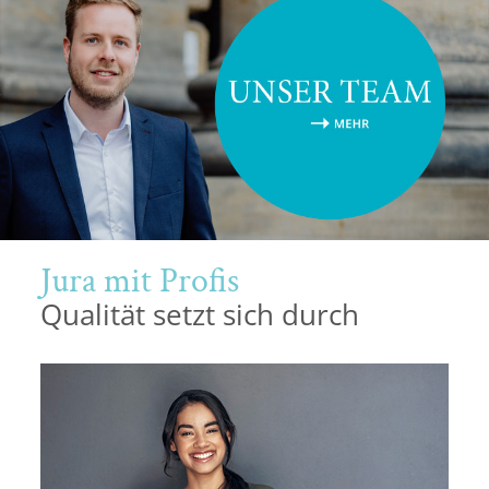
Potsdam
Regensburg
Rostock
Saarbrücken
Trier
Jura mit Profis
Tübingen
Qualität setzt sich durch
Wiesbaden
Würzburg