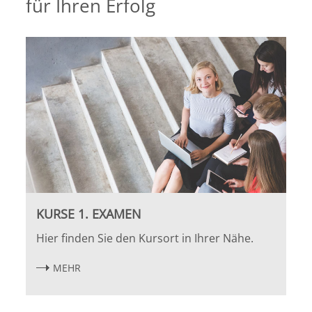
für Ihren Erfolg
Bremen
Düsseldorf
Erlangen
Frankfurt/Main
Frankfurt/O.
Freiburg
KURSE 1. EXAMEN
Hier finden Sie den Kursort in Ihrer Nähe.
Gießen
MEHR
Greifswald
Göttingen