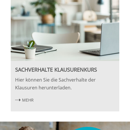
Leipzig
Lüneburg
Mainz
Mannheim
Marburg
SACHVERHALTE KLAUSURENKURS
München
Hier können Sie die Sachverhalte der
Klausuren herunterladen.
Münster
MEHR
Osnabrück
Passau