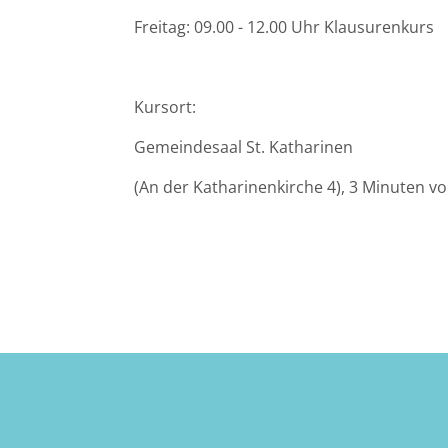
Freitag: 09.00 - 12.00 Uhr Klausurenkurs
Bremen
Düsseldorf
Kursort:
Erlangen
Gemeindesaal St. Katharinen
(An der Katharinenkirche 4), 3 Minuten vo
Frankfurt/Main
Frankfurt/O.
Freiburg
Gießen
Greifswald
Göttingen