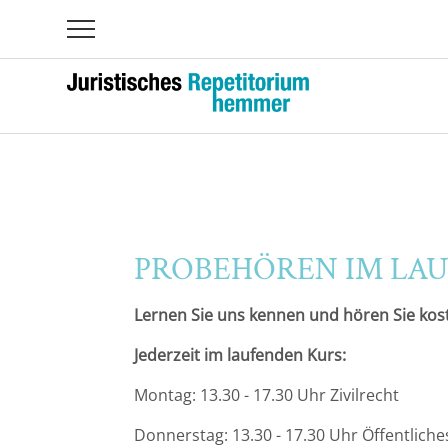
Übersicht
Übersicht
Jahreshauptkurs 2026 II - Start am 01.10.2026
Der hemmer Examensklausurenkurs -
hemmer.individual - Einzelunterricht
Strafrecht im Endspurt, Die Must-Haves fürs Examen
Übersicht
Examensrealität in der Vorbereitung
Augsburg
Hauptkurs
Bernd Piper
Bayeuth
Klausurenkurs
Christian Pope
Berlin-Dahlem
Individual-Kurs
Matthias Lange
PROBEHÖREN IM LA
Berlin-Mitte
Crashkurs
weitere
Lernen Sie uns kennen und hören Sie kos
Bielefeld
Johannes Enneking
Jederzeit im laufenden Kurs:
Bochum
Montag: 13.30 - 17.30 Uhr Zivilrecht
Bonn
Donnerstag: 13.30 - 17.30 Uhr Öffentliche