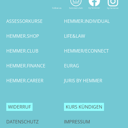
Bremen
ASSESSORKURSE
HEMMER.INDIVIDUAL
Düsseldorf
HEMMER.SHOP
LIFE&LAW
Erlangen
HEMMER.CLUB
HEMMER/ECONNECT
Frankfurt/Main
HEMMER.FINANCE
EURAG
Frankfurt/O.
HEMMER.CAREER
JURIS BY HEMMER
Freiburg
Gießen
WIDERRUF
KURS KÜNDIGEN
Greifswald
DATENSCHUTZ
IMPRESSUM
Göttingen