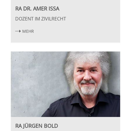
RA DR. AMER ISSA
Bremen
DOZENT IM ZIVILRECHT
Düsseldorf
MEHR
Erlangen
Frankfurt/Main
Frankfurt/O.
Freiburg
Gießen
Greifswald
RA JÜRGEN BOLD
Göttingen