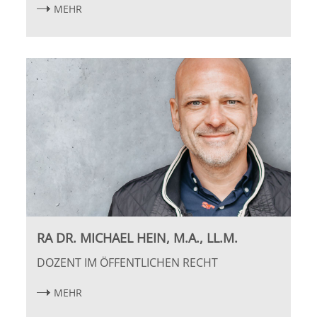
Leipzig
MEHR
Lüneburg
Mainz
Mannheim
Marburg
München
Münster
RA DR. MICHAEL HEIN, M.A., LL.M.
Osnabrück
DOZENT IM ÖFFENTLICHEN RECHT
MEHR
Passau