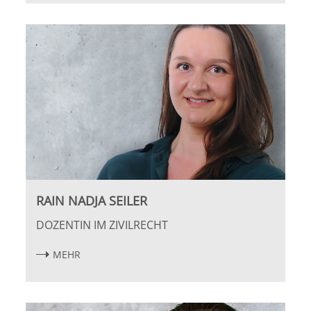
Potsdam
Regensburg
Rostock
Saarbrücken
Trier
Tübingen
RAIN NADJA SEILER
DOZENTIN IM ZIVILRECHT
Wiesbaden
MEHR
Würzburg