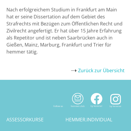
Nach erfolgreichem Studium in Frankfurt am Main
Bremen
hat er seine Dissertation auf dem Gebiet des
Strafrechts mit Bezügen zum Öffentlichen Recht und
Düsseldorf
Zivilrecht angefertigt. Er hat über 15 Jahre Erfahrung
als Repetitor und ist neben Saarbrücken auch in
Erlangen
Gießen, Mainz, Marburg, Frankfurt und Trier für
hemmer tätig.
Frankfurt/Main
Frankfurt/O.
Zurück zur Übersicht
Freiburg
Gießen
Greifswald
ASSESSORKURSE
HEMMER.INDIVIDUAL
Göttingen