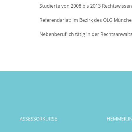
Studierte von 2008 bis 2013 Rechtswisse
Halle
Referendariat: im Bezirk des OLG Münche
Hamburg
Nebenberuflich tätig in der Rechtsanwal
Hannover
Heidelberg
Jena
Kiel
Konstanz
ASSESSORKURSE
HEMMER.IN
Köln